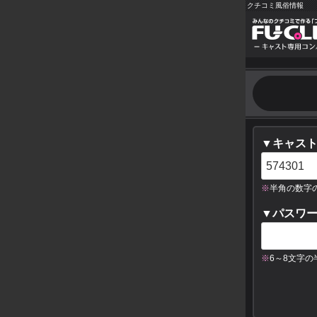
クチコミ風俗情報
▼キャスト
※
半角の数字
▼パスワ
※
6～8文字