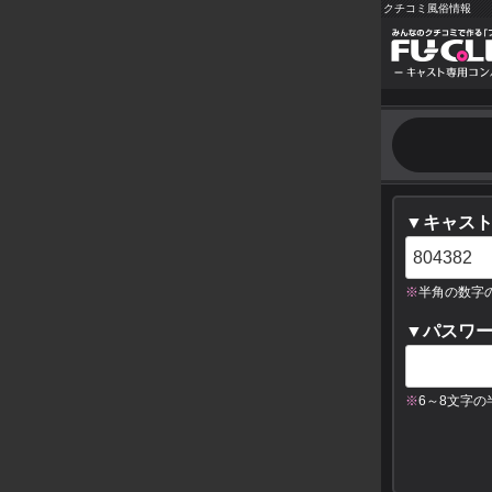
クチコミ風俗情報
▼キャスト
※
半角の数字
▼パスワ
※
6～8文字